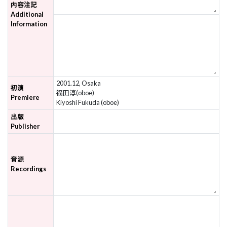
内容注記
Additional
Information
2001.12, Osaka
初演
福田淳(oboe)
Premiere
Kiyoshi Fukuda (oboe)
出版
Publisher
音源
Recordings