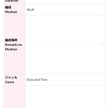
Duration
編成
ob, pf
Medium
編成備考
Remarks on
Medium
ジャンル
Duos and Trios
Genre