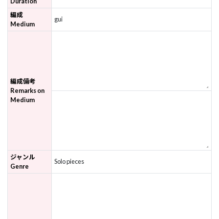
Duration
編成
gui
Medium
編成備考
Remarks on
Medium
ジャンル
Solo pieces
Genre