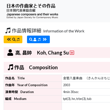
作品情報詳細
Information of the Work
高, 昌帥 Koh, Chang Su
作品 Composition
作品名
Title
金管八重奏曲
（きんかんはち
作曲年
Year of Composition
2003
演奏時間
Duration
4min 30sec
編成
Medium
tpt(3), hn, trbn(3), tub