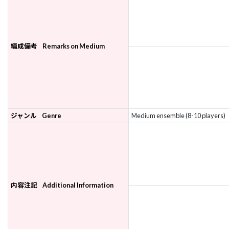
編成備考
Remarks on Medium
ジャンル
Genre
Medium ensemble (8-10 players)
内容注記
Additional Information