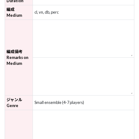
Duration
編成
cl, vn, db, perc
Medium
編成備考
Remarks on
Medium
ジャンル
Small ensemble (4-7 players)
Genre