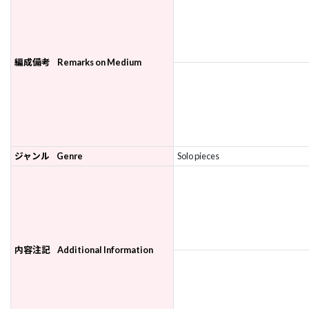
編成備考
Remarks on Medium
ジャンル
Genre
Solo pieces
内容注記
Additional Information