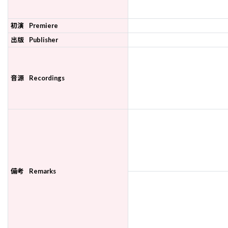
初演
Premiere
出版
Publisher
音源
Recordings
備考
Remarks