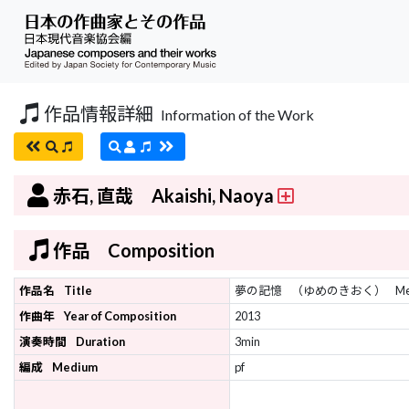
作品情報詳細
Information of the Work
赤石, 直哉 Akaishi, Naoya
作品 Composition
作品名
Title
夢の記憶
（ゆめのきおく）
Me
作曲年
Year of Composition
2013
演奏時間
Duration
3min
編成
Medium
pf