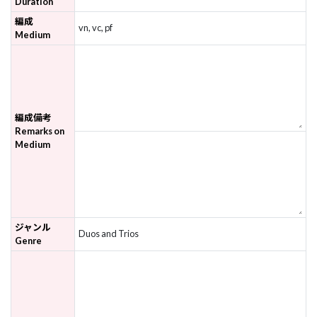
Duration
編成
vn, vc, pf
Medium
編成備考
Remarks on
Medium
ジャンル
Duos and Trios
Genre