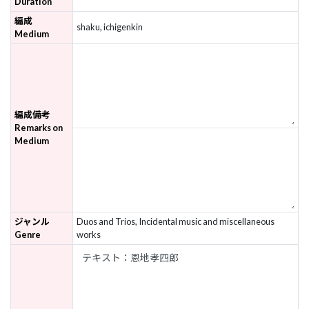
Duration
編成
shaku, ichigenkin
Medium
編成備考
Remarks on
Medium
ジャンル
Duos and Trios, Incidental music and miscellaneous
Genre
works