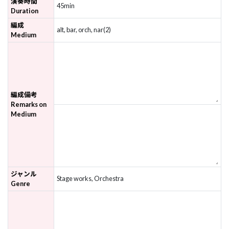
演奏時間
45min
Duration
編成
alt, bar, orch, nar(2)
Medium
編成備考
Remarks on
Medium
ジャンル
Stage works, Orchestra
Genre