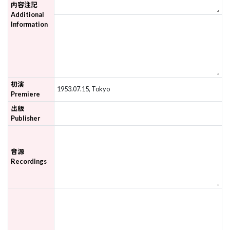
内容注記
Additional
Information
初演
1953.07.15, Tokyo
Premiere
出版
Publisher
音源
Recordings