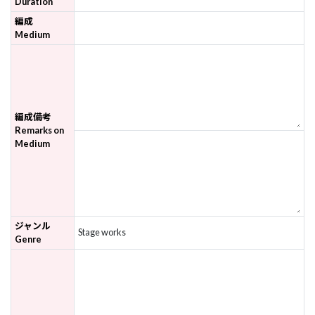
Duration
編成
Medium
編成備考
Remarks on
Medium
ジャンル
Stage works
Genre