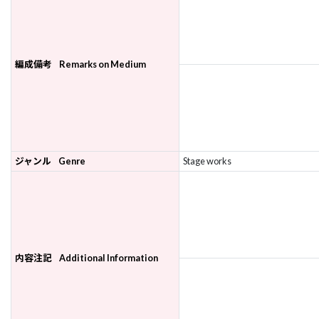
編成備考
Remarks on Medium
ジャンル
Genre
Stage works
内容注記
Additional Information