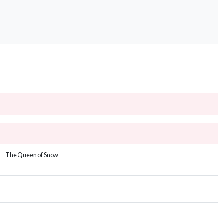
）
The Queen of Snow