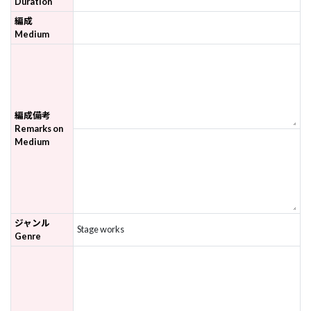
Duration
編成
Medium
編成備考
Remarks on
Medium
ジャンル
Stage works
Genre