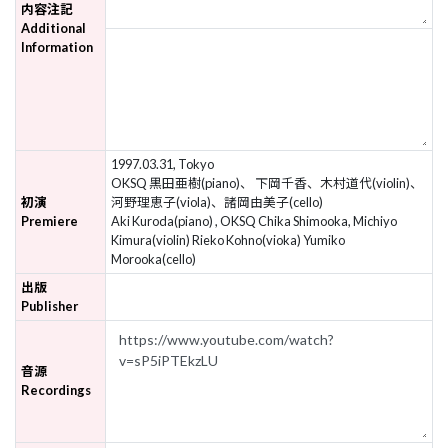
内容注記
Additional
Information
1997.03.31, Tokyo
OKSQ 黒田亜樹(piano)、 下岡千香、木村道代(violin)、
初演
河野理恵子(viola)、諸岡由美子(cello)
Premiere
Aki Kuroda(piano) , OKSQ Chika Shimooka, Michiyo
Kimura(violin) Rieko Kohno(vioka) Yumiko
Morooka(cello)
出版
Publisher
音源
Recordings