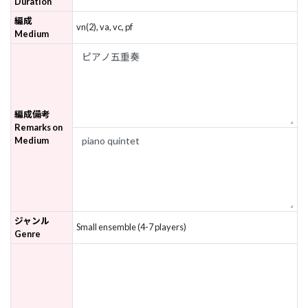
Duration
編成
vn(2), va, vc, pf
Medium
編成備考
Remarks on
Medium
ジャンル
Small ensemble (4-7 players)
Genre