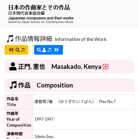
作品情報詳細
Information of the Work
正門, 憲也 Masakado, Kenya
作品 Composition
作品名
遊戯第7番
（ゆうぎだい７ばん）
Play No.7
Title
作曲年
Year of
1997-1997
Composition
演奏時間
14min 0sec