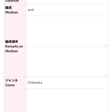
Duration
編成
orch
Medium
編成備考
Remarks on
Medium
ジャンル
Orchestra
Genre