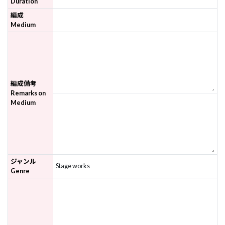
Duration
編成
Medium
編成備考
Remarks on
Medium
ジャンル
Stage works
Genre