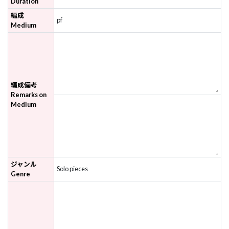
Duration
編成
pf
Medium
編成備考
Remarks on
Medium
ジャンル
Solo pieces
Genre