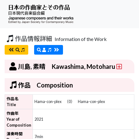
作品情報詳細
Information of the Work
川島, 素晴 Kawashima, Motoharu
作品 Composition
作品名
Hama-con-plex
（0）
Hama-con-plex
Title
作曲年
Year of
2021
Composition
演奏時間
7min