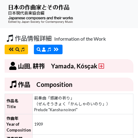
作品情報詳細
Information of the Work
山田, 耕筰 Yamada, Kósҫak
作品 Composition
前奏曲「感謝の祈り」
作品名
（ぜんそうきょく「かんしゃのいのり」）
Title
Prelude "Kansha no inori"
作曲年
Year of
1909
Composition