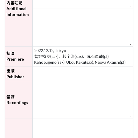
内容注記
Additional
Information
2022.12.12, Tokyo
初演
菅野樺歩(sax)、郭宇浩(sax)、赤石直哉(pf)
Premiere
Kaho Sugeno(sax), Ukou Kaku(sax), Naoya Akaishi(pf)
出版
Publisher
音源
Recordings