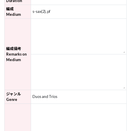
Duration
編成
s-sax(2), pf
Medium
編成備考
Remarks on
Medium
ジャンル
Duos and Trios
Genre