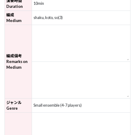
演奏時間
10min
Duration
編成
shaku, koto, so(3)
Medium
編成備考
Remarks on
Medium
ジャンル
Small ensemble (4-7 players)
Genre