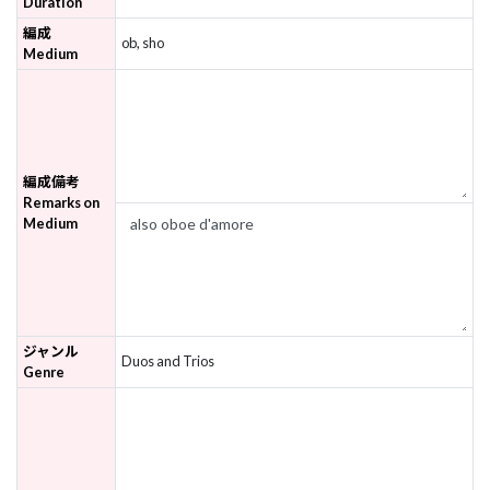
Duration
編成
ob, sho
Medium
編成備考
Remarks on
Medium
ジャンル
Duos and Trios
Genre