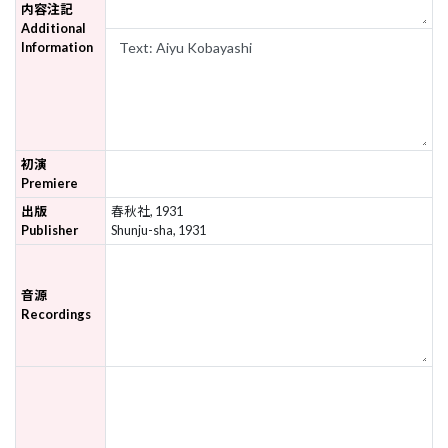
内容注記
Additional
Information
初演
Premiere
出版
春秋社, 1931
Publisher
Shunju-sha, 1931
音源
Recordings