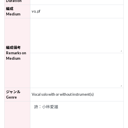
Duration
編成
vo, pf
Medium
編成備考
Remarks on
Medium
ジャンル
Vocal solo with or without instrument(s)
Genre