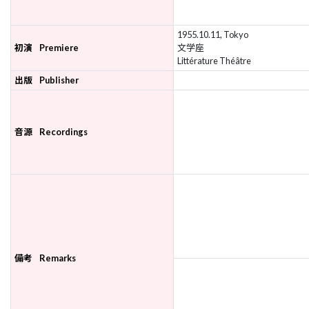
1955.10.11, Tokyo
初演
Premiere
文学座
Littérature Théâtre
出版
Publisher
音源
Recordings
備考
Remarks