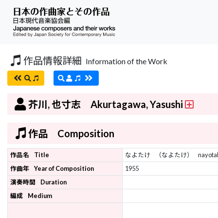
作品情報詳細
Information of the Work
芥川, 也寸志 Akurtagawa, Yasushi
作品 Composition
作品名
Title
なよたけ
（なよたけ）
nayota
作曲年
Year of Composition
1955
演奏時間
Duration
編成
Medium