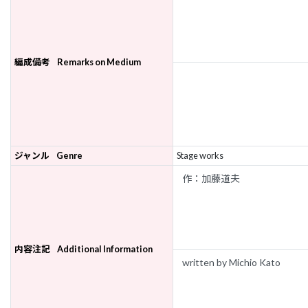
編成備考
Remarks on Medium
ジャンル
Genre
Stage works
内容注記
Additional Information