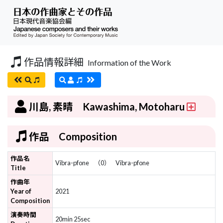
作品情報詳細
Information of the Work
川島, 素晴 Kawashima, Motoharu
作品 Composition
作品名
Vibra-pfone
（0）
Vibra-pfone
Title
作曲年
Year of
2021
Composition
演奏時間
20min 25sec