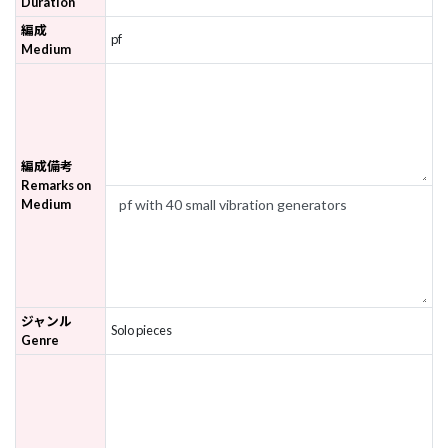
Duration
編成
pf
Medium
編成備考
Remarks on
Medium
ジャンル
Solo pieces
Genre