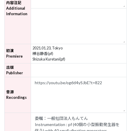
内容注記
Additional
Information
2021.01.23, Tokyo
初演
榑谷静香(pf)
Premiere
Shizuka Kuretani(pf)
出版
Publisher
音源
Recordings