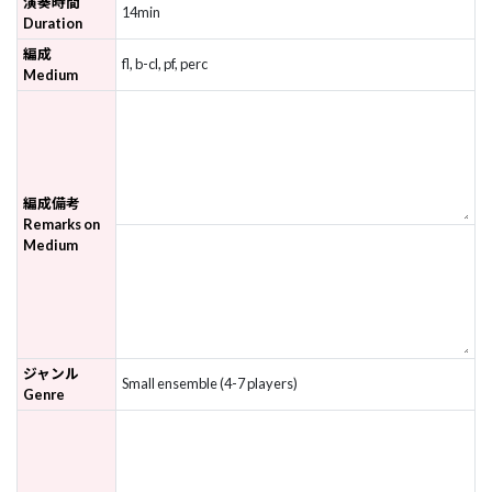
演奏時間
14min
Duration
編成
fl, b-cl, pf, perc
Medium
編成備考
Remarks on
Medium
ジャンル
Small ensemble (4-7 players)
Genre