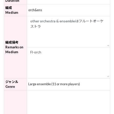
Duration
編成
orch&ens
Medium
編成備考
Remarks on
Medium
ジャンル
Large ensemble (11 or more players)
Genre