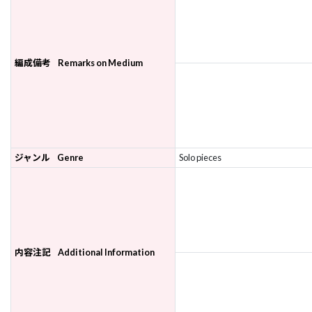
編成備考
Remarks on Medium
ジャンル
Genre
Solo pieces
内容注記
Additional Information