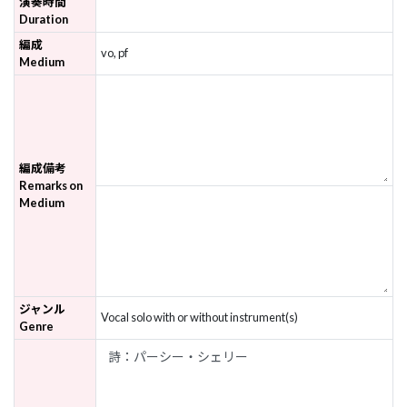
演奏時間
Duration
編成
vo, pf
Medium
編成備考
Remarks on
Medium
ジャンル
Vocal solo with or without instrument(s)
Genre