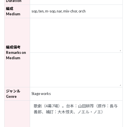
Duration
編成
sop, ten, m-sop, nar, mix-chor, orch
Medium
編成備考
Remarks on
Medium
ジャンル
Stage works
Genre