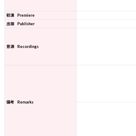
初演
Premiere
出版
Publisher
音源
Recordings
備考
Remarks