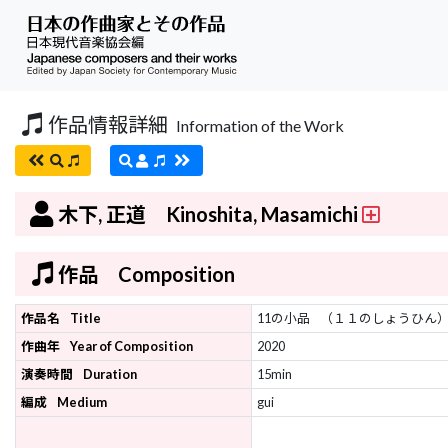
作品情報詳細
Information of the Work
木下, 正道 Kinoshita, Masamichi
作品 Composition
作品名
Title
11の小品
（１１のしょうひん
作曲年
Year of Composition
2020
演奏時間
Duration
15min
編成
Medium
gui