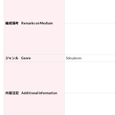
編成備考
Remarks on Medium
ジャンル
Genre
Solo pieces
内容注記
Additional Information