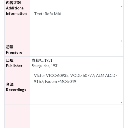
内容注記
Additional
Information
初演
Premiere
出版
春秋社, 1931
Publisher
Shunju-sha, 1931
音源
Recordings