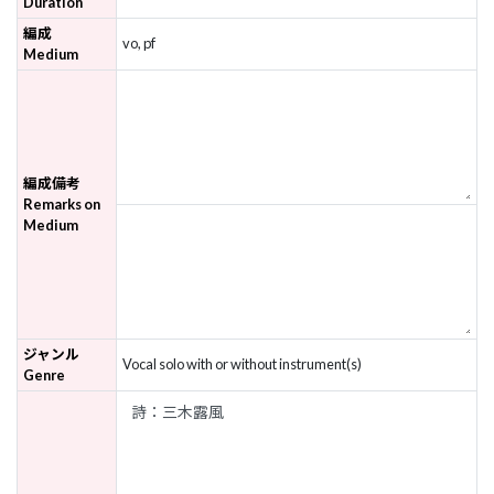
Duration
編成
vo, pf
Medium
編成備考
Remarks on
Medium
ジャンル
Vocal solo with or without instrument(s)
Genre