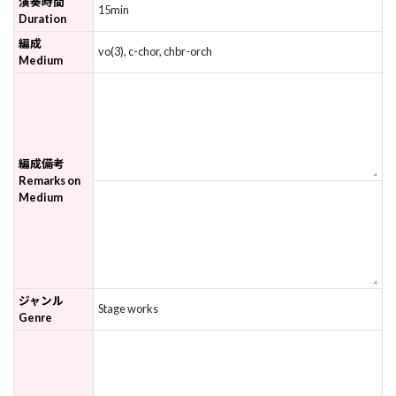
演奏時間
15min
Duration
編成
vo(3), c-chor, chbr-orch
Medium
編成備考
Remarks on
Medium
ジャンル
Stage works
Genre