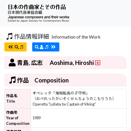
作品情報詳細
Information of the Work
青島, 広志 Aoshima, Hiroshi
作品 Composition
オペレッタ「海賊船長の子守唄」
作品名
（おぺれったかいぞくせんちょうのこもりうた）
Title
Operetta “Lullaby by Captain of Viking”
作曲年
Year of
1989
Composition