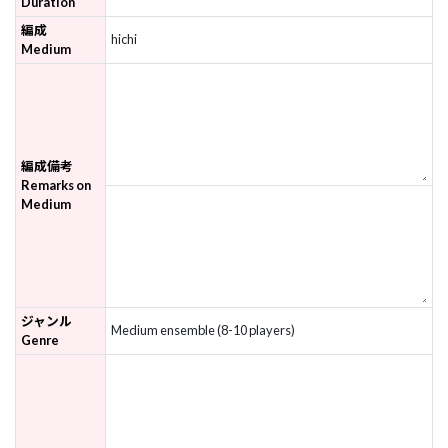
Duration
編成
hichi
Medium
編成備考
Remarks on
Medium
ジャンル
Medium ensemble (8-10 players)
Genre