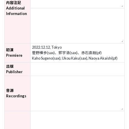
内容注記
Additional
Information
2022.12.12, Tokyo
初演
菅野樺歩(sax)、郭宇浩(sax)、赤石直哉(pf)
Premiere
Kaho Sugeno(sax), Ukou Kaku(sax), Naoya Akaishi(pf)
出版
Publisher
音源
Recordings