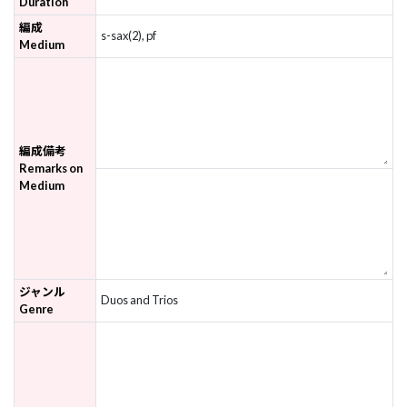
Duration
編成
s-sax(2), pf
Medium
編成備考
Remarks on
Medium
ジャンル
Duos and Trios
Genre