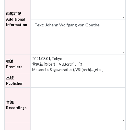
内容注記
Additional
Information
2021.03.01, Tokyo
初演
菅原征信(bar)、VSL(orch)、他
Premiere
Masanobu Sugawara(bar), VSL(orch)...[et al.]
出版
Publisher
音源
Recordings