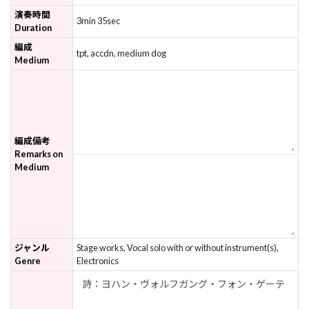
演奏時間
3min 35sec
Duration
編成
tpt, accdn, medium dog
Medium
編成備考
Remarks on
Medium
ジャンル
Stage works, Vocal solo with or without instrument(s),
Genre
Electronics