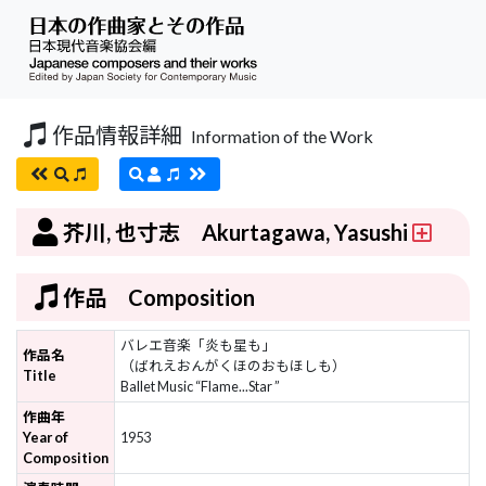
作品情報詳細
Information of the Work
芥川, 也寸志 Akurtagawa, Yasushi
作品 Composition
バレエ音楽「炎も星も」
作品名
（ばれえおんがくほのおもほしも）
Title
Ballet Music “Flame...Star ”
作曲年
Year of
1953
Composition