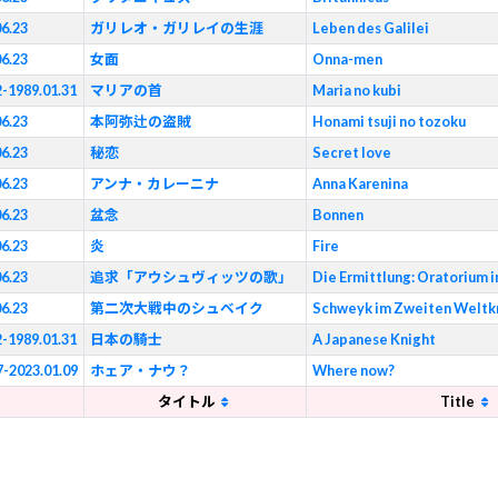
06.23
ガリレオ・ガリレイの生涯
Leben des Galilei
06.23
女面
Onna-men
2-1989.01.31
マリアの首
Maria no kubi
06.23
本阿弥辻の盗賊
Honami tsuji no tozoku
06.23
秘恋
Secret love
06.23
アンナ・カレーニナ
Anna Karenina
06.23
盆念
Bonnen
06.23
炎
Fire
06.23
追求「アウシュヴィッツの歌」
Die Ermittlung: Oratorium 
06.23
第二次大戦中のシュベイク
Schweyk im Zweiten Weltk
2-1989.01.31
日本の騎士
A Japanese Knight
7-2023.01.09
ホェア・ナウ？
Where now?
タイトル
Title