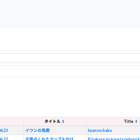
s
タイトル
Title
06.23
イワンの馬鹿
Iwan no baka
06.23
北風のくれたテーブルかけ
Kitakaze no kureta teburu 