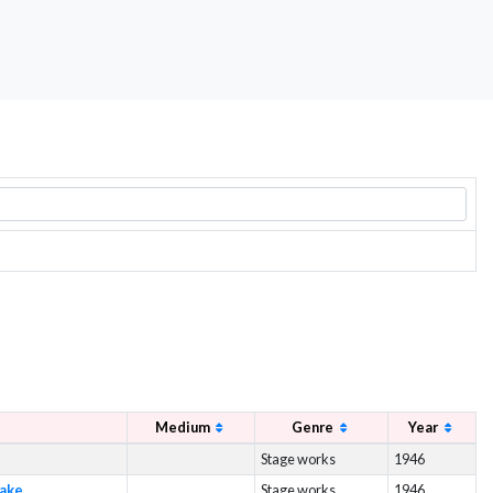
Medium
Genre
Year
Stage works
1946
kake
Stage works
1946