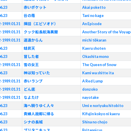
06.23
赤いポケット
Akai poketto
06.23
谷の蔭
Tani no kage
2-1989.01.31
挿話（エピソオド）
An Episode
2-1989.01.31
クック船長航海異聞
Another Story of the Voyag
2-1989.01.31
道遠からん
michi tōkaran
06.23
蛙昇天
Kaeru shoten
06.23
冒した者
Okashita mono
2-1989.01.31
雪の女王
The Queen of Snow
06.23
神は知っていた
Kami wa shitte ita
2-1989.01.31
赤いランプ
A Red Lump
2-1989.01.31
どん底
donzoko
2-1989.01.31
なよたけ
nayotake
06.23
海へ騎りゆく人々
Umi e noriyuku hitobito
06.23
貴婦人故郷に帰る
Kifujin kokyo ni kaeru
06.23
シナの長城
Shina no chojo
06.23
ブリタニキュス
Britannicus