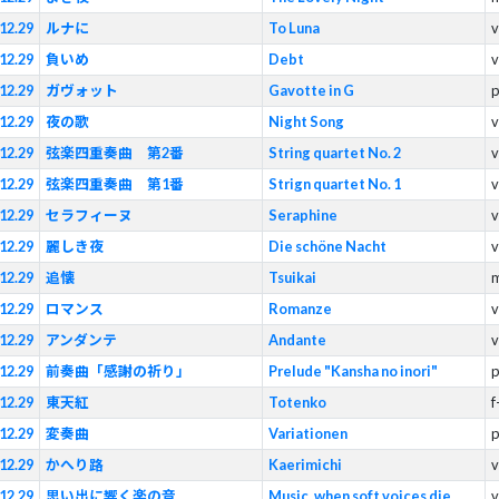
12.29
ルナに
To Luna
v
12.29
負いめ
Debt
v
12.29
ガヴォット
Gavotte in G
p
12.29
夜の歌
Night Song
v
12.29
弦楽四重奏曲 第2番
String quartet No. 2
v
12.29
弦楽四重奏曲 第1番
Strign quartet No. 1
v
12.29
セラフィーヌ
Seraphine
v
12.29
麗しき夜
Die schöne Nacht
v
12.29
追懐
Tsuikai
m
12.29
ロマンス
Romanze
v
12.29
アンダンテ
Andante
v
12.29
前奏曲「感謝の祈り」
Prelude "Kansha no inori"
p
12.29
東天紅
Totenko
f
12.29
変奏曲
Variationen
p
12.29
かへり路
Kaerimichi
v
12.29
思い出に響く楽の音
Music, when soft voices die
v