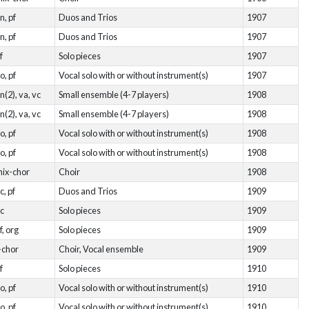
n, pf
Duos and Trios
1907
n, pf
Duos and Trios
1907
f
Solo pieces
1907
o, pf
Vocal solo with or without instrument(s)
1907
n(2), va, vc
Small ensemble (4-7 players)
1908
n(2), va, vc
Small ensemble (4-7 players)
1908
o, pf
Vocal solo with or without instrument(s)
1908
o, pf
Vocal solo with or without instrument(s)
1908
ix-chor
Choir
1908
c, pf
Duos and Trios
1909
c
Solo pieces
1909
f, org
Solo pieces
1909
-chor
Choir, Vocal ensemble
1909
f
Solo pieces
1910
o, pf
Vocal solo with or without instrument(s)
1910
o, pf
Vocal solo with or without instrument(s)
1910