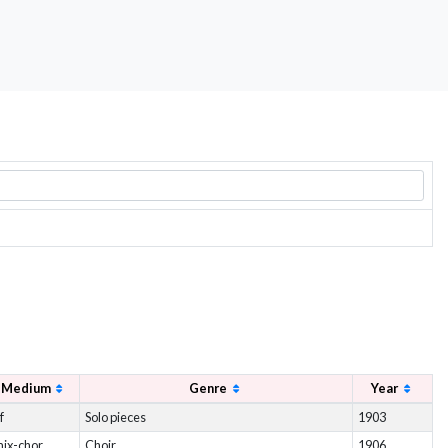
Medium
Genre
Year
f
Solo pieces
1903
ix-chor
Choir
1906