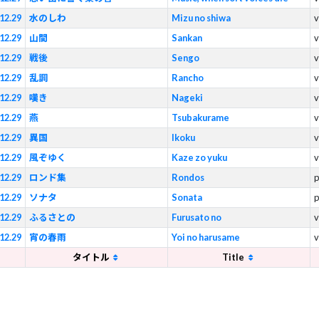
12.29
水のしわ
Mizu no shiwa
v
12.29
山間
Sankan
v
12.29
戦後
Sengo
v
12.29
乱調
Rancho
v
12.29
嘆き
Nageki
v
12.29
燕
Tsubakurame
v
12.29
異国
Ikoku
v
12.29
風ぞゆく
Kaze zo yuku
v
12.29
ロンド集
Rondos
p
12.29
ソナタ
Sonata
p
12.29
ふるさとの
Furusato no
v
12.29
宵の春雨
Yoi no harusame
v
タイトル
Title