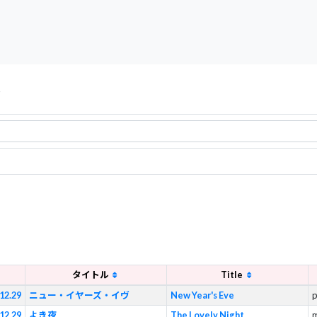
s
タイトル
Title
12.29
ニュー・イヤーズ・イヴ
New Year's Eve
p
12.29
よき夜
The Lovely Night
m